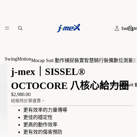
SwingM
SwingMotion
Mocap Suit 動作捕捉裝置
智慧騎行裝備
數位測量
j-mex｜SISSEL®
OCTOCORE 八核心給力圈
Mocap Sui
$2,980.00
結帳時計算運費。
更有效率的力量傳導
更佳的穩定性
更高的動作效率
更有效的傷害預防