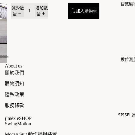
智慧騎
減少數
增加數
加入購物車
量
量
數位測
About us
關於我們
購物須知
隱私政策
服務條款
SISSE
j-mex eSHOP
SwingMotion
Mocap Suit 動作捕捉裝置