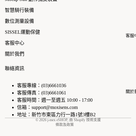
智慧騎行裝備
數位測量設備
SISSEL運動保健
客服
客服中心
關於我們
聯絡資訊
隱私政策
客服專線：(03)6661036
退款政策
關於
客服傳真：(03)6661061
運送政策
客服時間：週一至週五 10:00 - 17:00
聯絡資訊
信箱：support@moxisens.com
地址：新竹市東區力行一路1號3樓B2
服務條款
© 2026
j-mex eSHOP
, 由 Shopify 技術支援
條款及政策